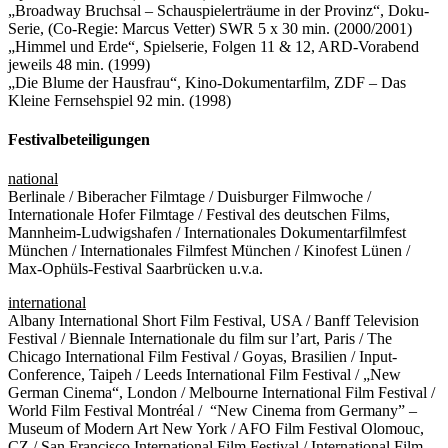
„Broadway Bruchsal – Schauspielerträume in der Provinz“, Doku-
Serie, (Co-Regie: Marcus Vetter) SWR 5 x 30 min. (2000/2001)
„Himmel und Erde“, Spielserie, Folgen 11 & 12, ARD-Vorabend
jeweils 48 min. (1999)
„Die Blume der Hausfrau“, Kino-Dokumentarfilm, ZDF – Das
Kleine Fernsehspiel 92 min. (1998)
Festivalbeteiligungen
national
Berlinale / Biberacher Filmtage / Duisburger Filmwoche /
Internationale Hofer Filmtage / Festival des deutschen Films,
Mannheim-Ludwigshafen / Internationales Dokumentarfilmfest
München / Internationales Filmfest München / Kinofest Lünen /
Max-Ophüls-Festival Saarbrücken u.v.a.
international
Albany International Short Film Festival, USA / Banff Television
Festival / Biennale Internationale du film sur l’art, Paris / The
Chicago International Film Festival / Goyas, Brasilien / Input-
Conference, Taipeh / Leeds International Film Festival / „New
German Cinema“, London / Melbourne International Film Festival /
World Film Festival Montréal / “New Cinema from Germany” –
Museum of Modern Art New York / AFO Film Festival Olomouc,
CZ / San Francisco International Film Festival / International Film