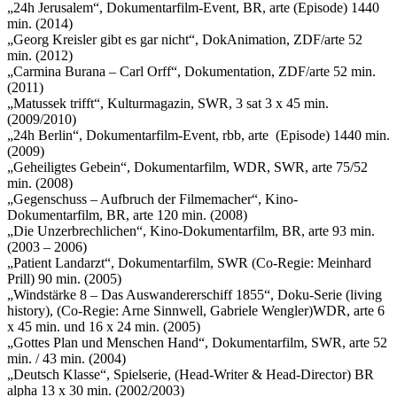
„24h Jerusalem“, Dokumentarfilm-Event, BR, arte (Episode) 1440
min. (2014)
„Georg Kreisler gibt es gar nicht“, DokAnimation, ZDF/arte 52
min. (2012)
„Carmina Burana – Carl Orff“, Dokumentation, ZDF/arte 52 min.
(2011)
„Matussek trifft“, Kulturmagazin, SWR, 3 sat 3 x 45 min.
(2009/2010)
„24h Berlin“, Dokumentarfilm-Event, rbb, arte (Episode) 1440 min.
(2009)
„Geheiligtes Gebein“, Dokumentarfilm, WDR, SWR, arte 75/52
min. (2008)
„Gegenschuss – Aufbruch der Filmemacher“, Kino-
Dokumentarfilm, BR, arte 120 min. (2008)
„Die Unzerbrechlichen“, Kino-Dokumentarfilm, BR, arte 93 min.
(2003 – 2006)
„Patient Landarzt“, Dokumentarfilm, SWR (Co-Regie: Meinhard
Prill) 90 min. (2005)
„Windstärke 8 – Das Auswandererschiff 1855“, Doku-Serie (living
history), (Co-Regie: Arne Sinnwell, Gabriele Wengler)WDR, arte 6
x 45 min. und 16 x 24 min. (2005)
„Gottes Plan und Menschen Hand“, Dokumentarfilm, SWR, arte 52
min. / 43 min. (2004)
„Deutsch Klasse“, Spielserie, (Head-Writer & Head-Director) BR
alpha 13 x 30 min. (2002/2003)